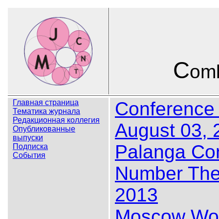
C
omb
Главная страница
Conference "
Тематика журнала
Редакционная коллегия
August 03, 
Опубликованные
выпуски
Palanga Сon
Подписка
События
Number Theo
2013
Moscow Wor